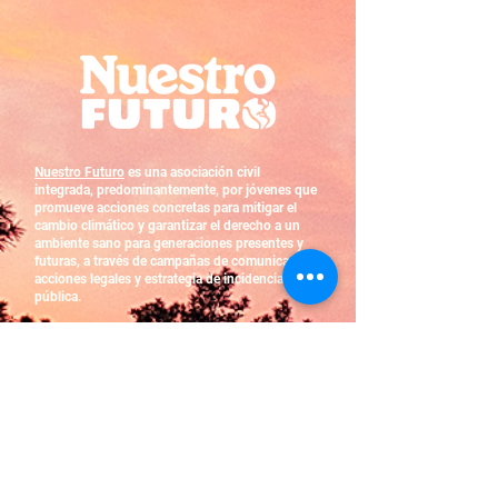
Nuestro Futuro
es una asociación civil
integrada, predominantemente, por jóvenes que
promueve acciones concretas para mitigar el
cambio climático y garantizar el derecho a un
ambiente sano para generaciones presentes y
futuras, a través de campañas de comunicación,
acciones legales y estrategia de incidencia
pública.
Instituto de Desarrollo, Energía y Ambiente
es