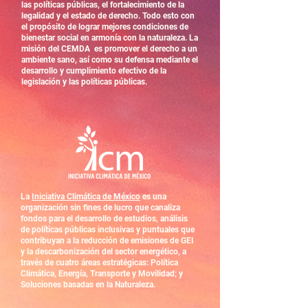
las políticas públicas, el fortalecimiento de la
legalidad y el estado de derecho. Todo esto con
el propósito de lograr mejores condiciones de
bienestar social en armonía con la naturaleza. La
misión del CEMDA es promover el derecho a un
ambiente sano, así como su defensa mediante el
desarrollo y cumplimiento efectivo de la
legislación y las políticas públicas.
La
Iniciativa Climática de México
es una
organización sin fines de lucro que canaliza
fondos para el desarrollo de estudios, análisis
de políticas públicas inclusivas y puntuales que
contribuyan a la reducción de emisiones de GEI
y la descarbonización del sector energético, a
través de cuatro áreas estratégicas: Política
Climática, Energía, Transporte y Movilidad; y
Soluciones basadas en la Naturaleza.