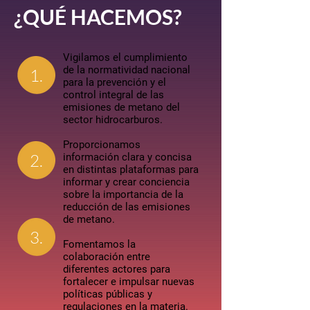
¿QUÉ HACEMOS?
Vigilamos el cumplimiento
de la normatividad nacional
1.
para la prevención y el
control integral de las
emisiones de metano del
sector hidrocarburos.
Proporcionamos
2.
información clara y concisa
en distintas plataformas para
informar y crear conciencia
sobre la importancia de la
reducción de las emisiones
de metano.
3.
Fomentamos la
colaboración entre
diferentes actores para
fortalecer e impulsar nuevas
políticas públicas y
regulaciones en la materia.