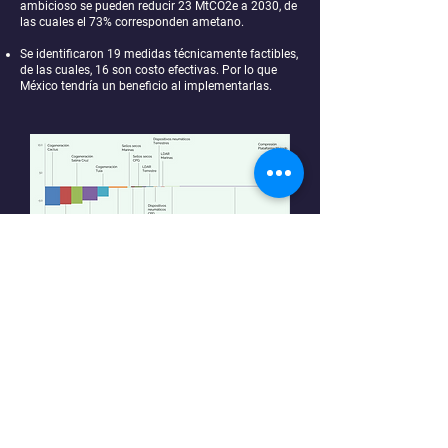
ambicioso se pueden reducir 23 MtCO2e a 2030, de
las cuales el 73% corresponden ametano.
Se identificaron 19 medidas técnicamente factibles,
de las cuales, 16 son costo efectivas. Por lo que
México tendría un beneficio al implementarlas.
Fuente:
ICM, 2023.