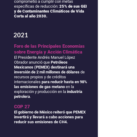
comprometió a cumplir con metas
específicas de reducción:
25% de sus GEI
y de Contaminantes Climáticos de Vida
Corta al año 2030.
2021
Foro de las Principales Economías
sobre Energía y Acción Climática
El Presidente Andrés Manuel López
Obrador anunció que
Petróleos
Mexicanos (PEMEX) destinará una
inversión de 2 mil millones de dólares
de
recursos propios y de créditos
internacionales
para reducir hasta en 98%
las emisiones de gas metano
en la
exploración y producción en la
industria
petrolera
.
COP 27
El gobierno de México reiteró que PEMEX
invertirá y llevará a cabo acciones para
reducir sus emisiones de CH4.