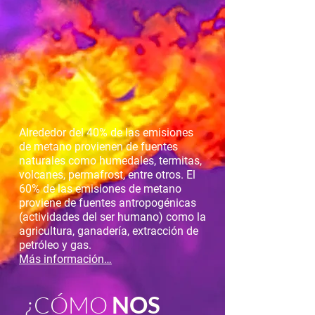
Alrededor del 40% de las emisiones
de metano provienen de fuentes
naturales como humedales, termitas,
volcanes, permafrost, entre otros. El
60% de las emisiones de metano
proviene de fuentes antropogénicas
(actividades del ser humano) como la
agricultura, ganadería, extracción de
petróleo y gas.
Más información…
¿
CÓMO
NOS