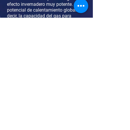
efecto invernadero muy potente. Su
potencial de calentamiento global (es
d
ecir, la capacidad del gas para
atrapar calor en la atmósfera) es 86
veces mayor que el CO
durante un
2
periodo de 20 años.
NUESTRO
PROYECTO
El
Observatorio Mexicano de
Emisiones de Metano
(OBMEM)
se creó para informar
y crear conciencia sobre los
impactos negativos asociados a
las emisiones de metano, así
como para impulsar la acción