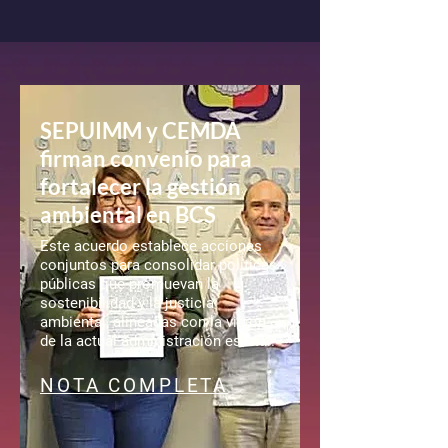
SEPUIMM y CEMDA
firman convenio para
fortalecer la gestión
ambiental en BCS
Este acuerdo establece acciones
conjuntos para consolidar políticas
públicas que promuevan la
sostenibilidad y la justicia
ambiental, alineadas con la visión
de la actual administración estatal.
NOTA COMPLETA