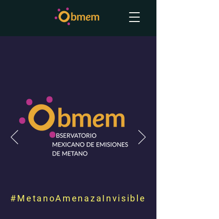
#MetanoAmenazaInvisible