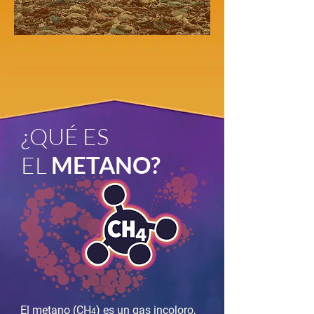
¿
QUÉ ES
EL
METANO?
El metano (CH
) es un gas incoloro,
4